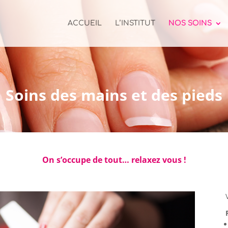
ACCUEIL
L’INSTITUT
NOS SOINS
Soins des mains et des pieds
On s’occupe de tout… relaxez vous !